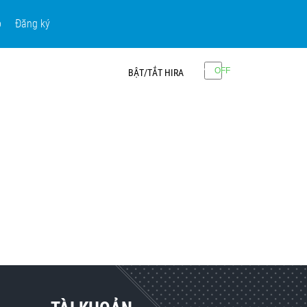
p
Đăng ký
BẬT/TẮT HIRA