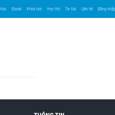
thức
Ebook
Khoá học
Học thử
Tin tức
Liên hệ
Đăng nhậ