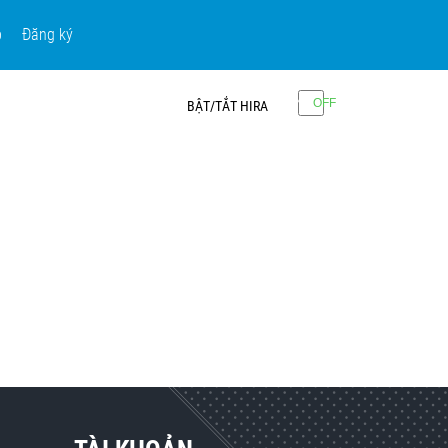
p
Đăng ký
BẬT/TẮT HIRA