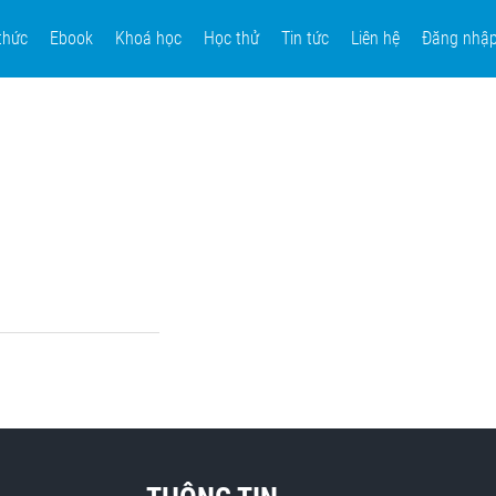
thức
Ebook
Khoá học
Học thử
Tin tức
Liên hệ
Đăng nhậ