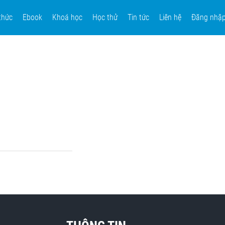
thức
Ebook
Khoá học
Học thử
Tin tức
Liên hệ
Đăng nhậ