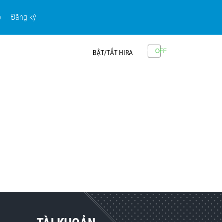
p
Đăng ký
BẬT/TẮT HIRA