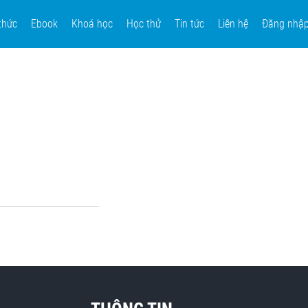
thức
Ebook
Khoá học
Học thử
Tin tức
Liên hệ
Đăng nhậ