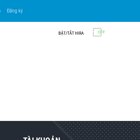
p
Đăng ký
BẬT/TẮT HIRA