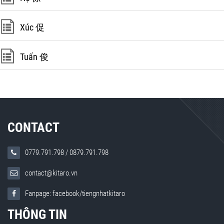
Xúc 促
Tuấn 俊
CONTACT
0779.791.798
/
0879.791.798
contact@kitaro.vn
Fanpage: facebook/tiengnhatkitaro
THÔNG TIN