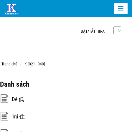
☰
BẬT/TẮT HIRA
Trang chủ
K [021 - 040]
Danh sách
Đê 低
Trú 住