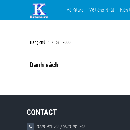
Về Kitaro
Về tiếng Nhật
Kiến 
Trang chủ
K [581 - 600]
Danh sách
CONTACT
0779.791.798
/
0879.791.798