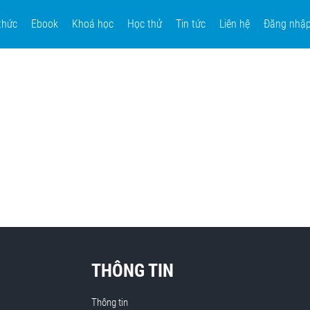
thức
Ebook
Khoá học
Học thử
Tin tức
Liên hệ
Đăng nhậ
THÔNG TIN
Thông tin