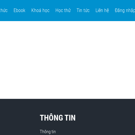
thức
Ebook
Khoá học
Học thử
Tin tức
Liên hệ
Đăng nhậ
THÔNG TIN
Thông tin