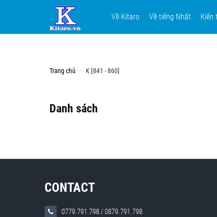
Về Kitaro
Về tiếng Nhật
Kiến 
Trang chủ
K [841 - 860]
Danh sách
CONTACT
0779.791.798
/
0879.791.798