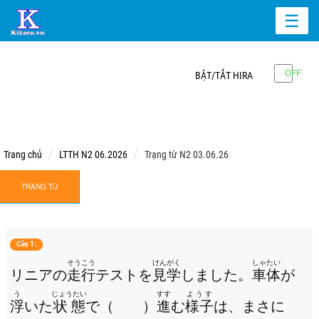
☰
BẬT/TẮT HIRA
Trang chủ
LTTH N2 06.2026
Trạng từ N2 03.06.26
TRẠNG TỪ
Câu 1:
そうこう
けんがく
しゃたい
リニアの
走行
テストを
見学
しました。
車体
が
う
じょうたい
すす
ようす
浮
いた
状態
で（ ）
進
む
様子
は、まさに