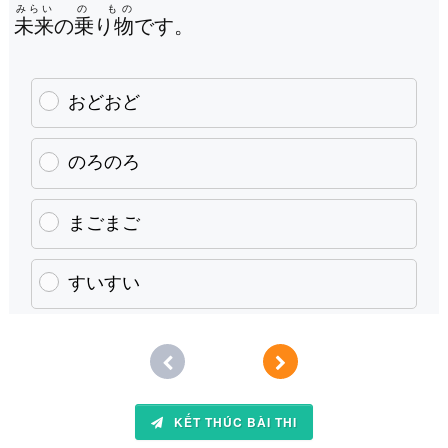
みらい
の もの
未来
の
乗り物
です。
おどおど
のろのろ
まごまご
すいすい
KẾT THÚC BÀI THI