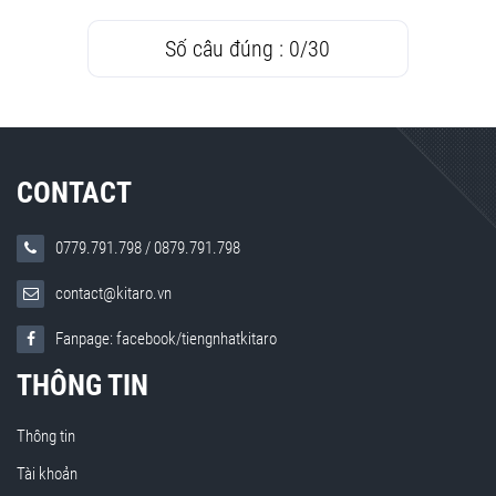
Số câu đúng :
0
/
30
CONTACT
0779.791.798
/
0879.791.798
contact@kitaro.vn
Fanpage: facebook/tiengnhatkitaro
THÔNG TIN
Thông tin
Tài khoản