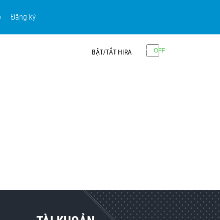
p
Đăng ký
BẬT/TẮT HIRA