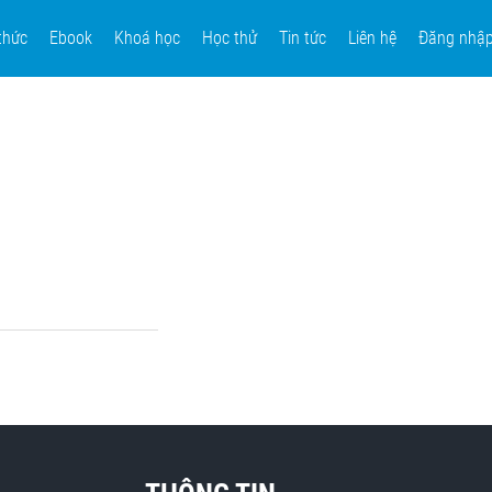
thức
Ebook
Khoá học
Học thử
Tin tức
Liên hệ
Đăng nhậ