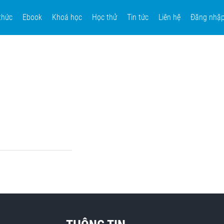
thức
Ebook
Khoá học
Học thử
Tin tức
Liên hệ
Đăng nhậ