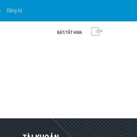
p
Đăng ký
BẬT/TẮT HIRA