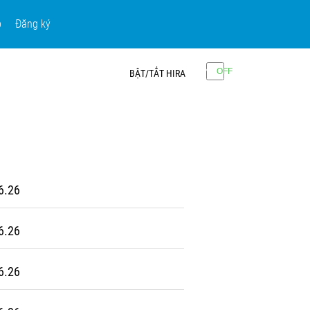
p
Đăng ký
BẬT/TẮT HIRA
6.26
6.26
6.26