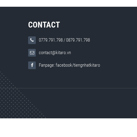
CONTACT
0779.791.798
/
0879.791.798
contact@kitaro.vn
Fanpage: facebook/tiengnhatkitaro